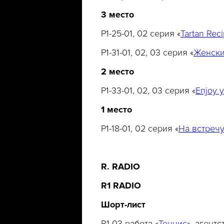
3 место
P1-25-01, 02 серия «
Tartan Rec
P1-31-01, 02, 03 серия «
Женски
2
место
P1-33-01, 02, 03 серия «
Enjoy 
1 место
P1-18-01, 02 серия «
На встречу
R. RADIO
R1 RADIO
Шорт
-
лист
R1-03 работа «
Теннис
», агент