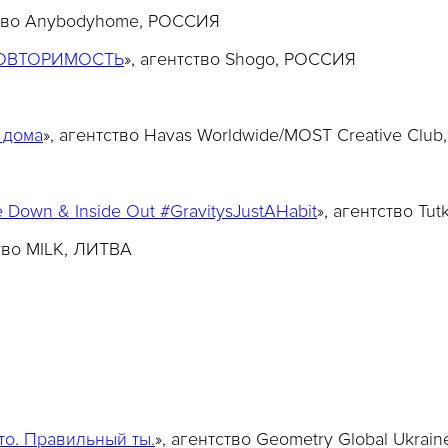
ство Anybodyhome, РОССИЯ
ПОВТОРИМОСТЬ
», агентство Shogo, РОССИЯ
 дома
», агентство Havas Worldwide/
MOST Creative Club
Down & Inside Out #GravitysJustAHabit
», агентство T
ство MILK, ЛИТВА
о. Правильный ты.
», агентство Geometry Global Ukra