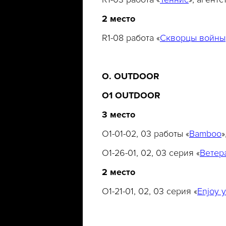
2 место
R1-08 работа «
Скворцы войны
O. OUTDOOR
O1 OUTDOOR
3 место
O1-01-02, 03 работы «
Bamboo
»
O1-26-01, 02, 03 серия «
Ветера
2
место
O1-21-01, 02, 03 серия «
Enjoy 