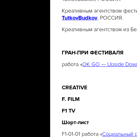
Креативным агентством фести
TutkovBudkov
, РОССИЯ.
Креативным агентством из Бе
ГРАН-ПРИ ФЕСТИВАЛЯ
работа «
OK GO — Upside Down 
CREATIVE
F. FILM
F1 TV
Шорт
-
лист
F1-01-01 работа «
Социальный 