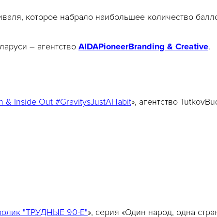
валя, которое набрало наибольшее количество балло
ларуси – агентство
AIDA
Pioneer
Branding
&
Creative
.
& Inside Out #GravitysJustAHabit
», агентство TutkovB
ролик "ТРУДНЫЕ 90-Е"
», серия «Один народ, одна стра