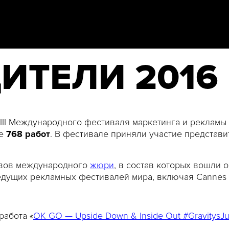
ИТЕЛИ 2016
VIII Международного фестиваля маркетинга и рекламы
ие
768
работ
. В фестивале приняли участие представ
авов международного
жюри
, в состав которых вошли 
 ведущих рекламных фестивалей мира, включая Can
работа «
OK GO — Upside Down & Inside Out #GravitysJu