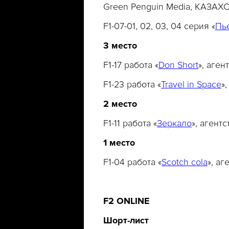
Green Penguin Media, КАЗАХ
F1-07-01, 02, 03, 04 серия «
Пь
3 место
F1-17 работа «
Don Short
», аге
F1-23 работа «
Travel in Space
»
2 место
F1-11 работа «
Зеркало
», агент
1 место
F1-04 работа «
Scotch cola
», а
F
2
ONLINE
Шорт-лист