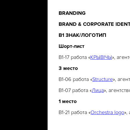
BRANDING
BRAND & CORPORATE IDENT
B1
ЗНАК
/
ЛОГОТИП
Шорт
-
лист
B1-17 работа «
КРЫВІЧЫ
», аген
3
место
B1-06 работа «
Structure
», аге
B1-07 работа «
Лица
», агентст
1 место
B1-21 работа «
Orchestra logo
»,