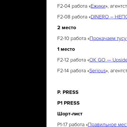
F2-04 работа «
Ежики
», агент
F2-08 работа «
DINERO – НЕ
2 место
F2-10 работа «
Прокачаем тусу
1 место
F2-12 работа «
OK GO — Upside 
F2-14 работа «
Serious
», агент
P. PRESS
P1 PRESS
Шорт
-
лист
P1-17 работа «
Правильное мест