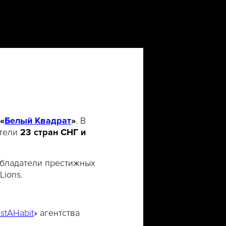
«
Белый Квадрат
»
. В
ители
23 стран СНГ и
обладатели престижных
nes Lions.
stAHabit
» агентства