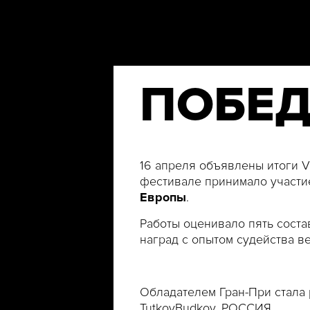
ПОБЕД
16 апреля объявлены итоги 
фестивале принимало участ
Европы
.
Работы оценивало пять сост
наград с опытом судейства
Обладателем Гран-При стала 
TutkovBudkov, РОССИЯ.